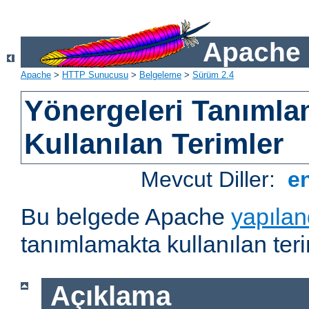
Apache 
Apache
>
HTTP Sunucusu
>
Belgeleme
>
Sürüm 2.4
Yönergeleri Tanımla
Kullanılan Terimler
Mevcut Diller:
e
Bu belgede Apache
yapılan
tanımlamakta kullanılan teri
Açıklama