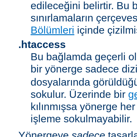
edileceğini belirtir. B
sınırlamaların çerçeve
Bölümleri
içinde çizilmiş
.htaccess
Bu bağlamda geçerli ol
bir yönerge sadece dizi
dosyalarında görüldüğ
sokulur. Üzerinde bir
g
kılınmışsa yönerge he
işleme sokulmayabilir.
Yönergeye
sadece
tasarl