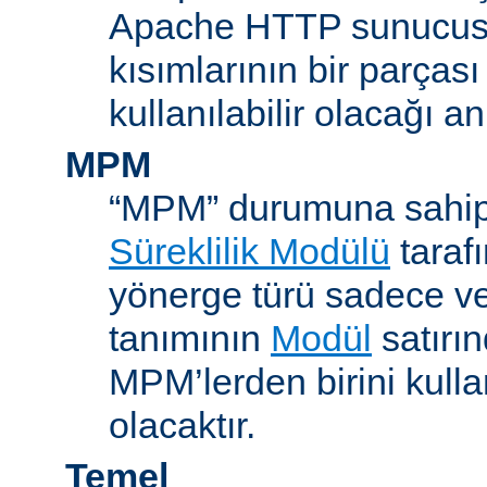
Apache HTTP sunucus
kısımlarının bir parças
kullanılabilir olacağı a
MPM
“MPM” durumuna sahip
Süreklilik Modülü
taraf
yönerge türü sadece v
tanımının
Modül
satırın
MPM’lerden birini kull
olacaktır.
Temel