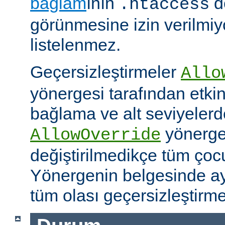
bağlam
ının
d
.htaccess
görünmesine izin verilmiy
listelenmez.
Geçersizleştirmeler
Allo
yönergesi tarafından etkinle
bağlama ve alt seviyeler
yönergel
AllowOverride
değiştirilmedikçe tüm çoc
Yönergenin belgesinde ayr
tüm olası geçersizleştirme i