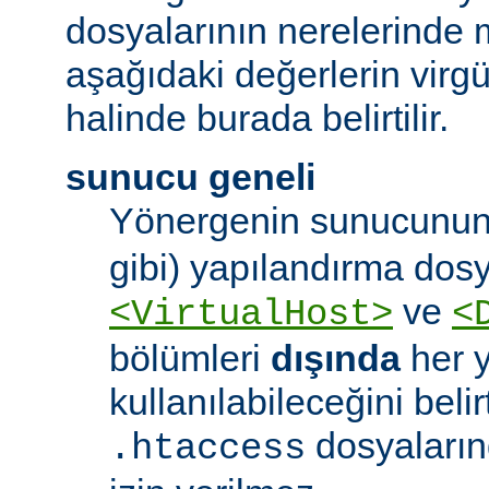
dosyalarının nerelerinde 
aşağıdaki değerlerin virgül 
halinde burada belirtilir.
sunucu geneli
Yönergenin sunucunun
gibi) yapılandırma dos
ve
<VirtualHost>
<
bölümleri
dışında
her 
kullanılabileceğini belirt
dosyaları
.htaccess