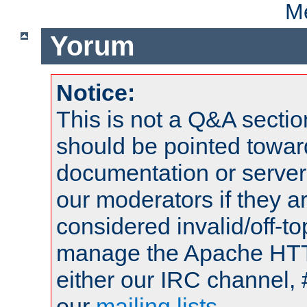
Me
Yorum
Notice:
This is not a Q&A sect
should be pointed towar
documentation or serve
our moderators if they a
considered invalid/off-t
manage the Apache HTTP
either our IRC channel, 
our
mailing lists
.