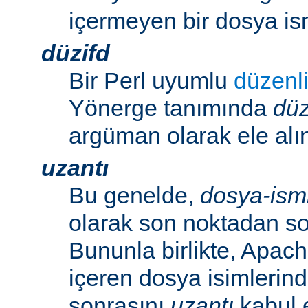
içermeyen bir dosya ism
düzifd
Bir Perl uyumlu
düzenli
Yönerge tanımında
düz
argüman olarak ele alın
uzantı
Bu genelde,
dosya-ism
olarak son noktadan so
Bununla birlikte, Apac
içeren dosya isimlerind
sonrasını
uzantı
kabul 