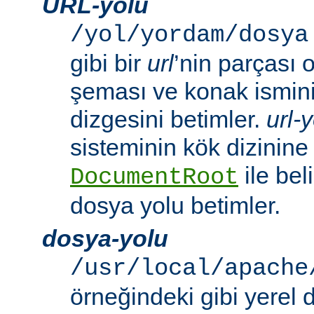
URL-yolu
/yol/yordam/dosya
gibi bir
url
’nin parçası 
şeması ve konak ismini 
dizgesini betimler.
url-
sisteminin kök dizinine
ile beli
DocumentRoot
dosya yolu betimler.
dosya-yolu
/usr/local/apache
örneğindeki gibi yerel 