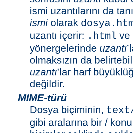
ismi uzantılarını da tan
ismi
olarak
dosya.ht
uzantı içerir:
ve
.html
yönergelerinde
uzantı
’
olmaksızın da belirtebili
uzantı
’lar harf büyüklü
değildir.
MIME-türü
Dosya biçiminin,
text
gibi aralarına bir / konu