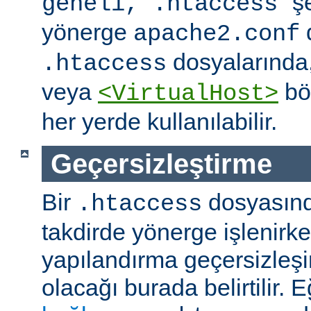
" ş
geneli, .htaccess
yönerge
apache2.conf
dosyalarında
.htaccess
veya
böl
<VirtualHost>
her yerde kullanılabilir.
Geçersizleştirme
Bir
dosyasın
.htaccess
takdirde yönerge işlenirk
yapılandırma geçersizleşi
olacağı burada belirtilir.